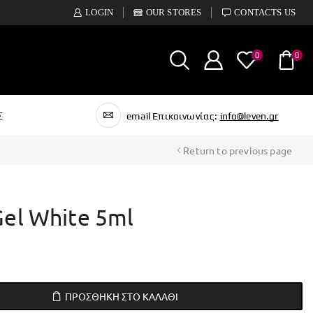
LOGIN
OUR STORES
CONTACTS US
0
0
Σ
email Επικοινωνίας:
info@leven.gr
Return to previous page
Gel White 5ml
ΠΡΟΣΘΉΚΗ ΣΤΟ ΚΑΛΆΘΙ