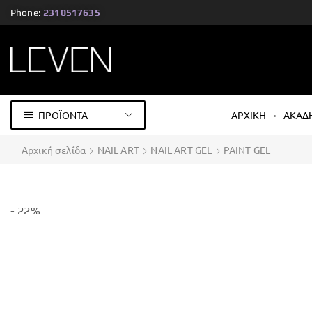
Phone:
2310517635
ΠΡΟΪΟΝΤΑ
ΑΡΧΙΚΗ
ΑΚΑΔ
Αρχική σελίδα
NAIL ART
NAIL ART GEL
PAINT GEL
- 22%