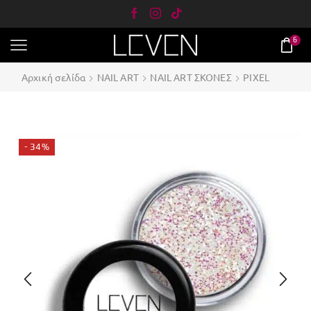
6
Αρχική σελίδα
NAIL ART
NAIL ART ΣΚΟΝΕΣ
PIXEL
- 34%