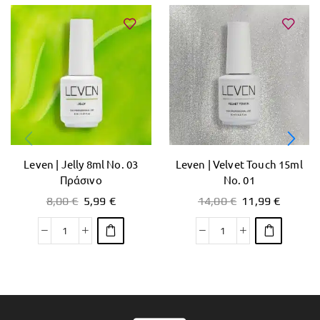
Leven | Jelly 8ml No. 03
Leven | Velvet Touch 15ml
Πράσινο
No. 01
8,00
€
5,99
€
14,00
€
11,99
€