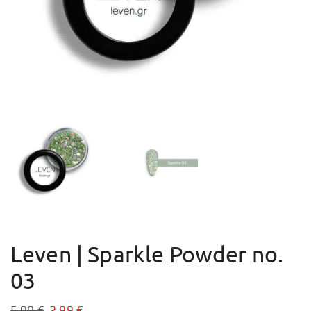
Leven | Sparkle Powder no.
03
5,00
€
2,99
€