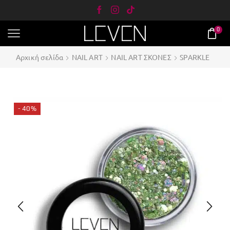
0
Αρχική σελίδα
NAIL ART
NAIL ART ΣΚΟΝΕΣ
SPARKLE
- 40%