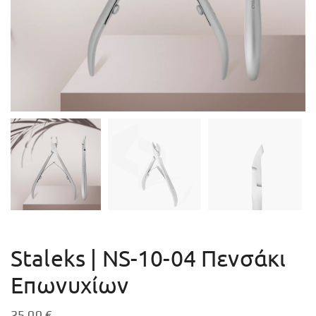
Staleks | ΝS-10-04 Πενσάκι
Επωνυχίων
25,00
€