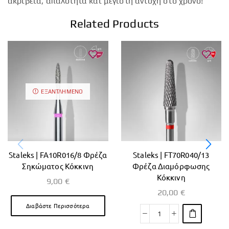
ακρίβεια, απαλότητα και μέγιστη αντοχή στο χρόνο!
Related Products
ΕΞΑΝΤΛΗΜΈΝΟ
Staleks | FA10R016/8 Φρέζα
Staleks | FT70R040/13
Σηκώματος Κόκκινη
Φρέζα Διαμόρφωσης
Κόκκινη
9,00
€
20,00
€
Διαβάστε Περισσότερα