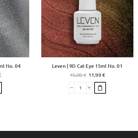
ml No. 04
Leven | 9D Cat Eye 15ml No. 01
€
15,00
€
11,99
€