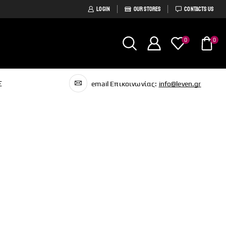
LOGIN
OUR STORES
CONTACTS US
0
0
Σ
email Επικοινωνίας:
info@leven.gr