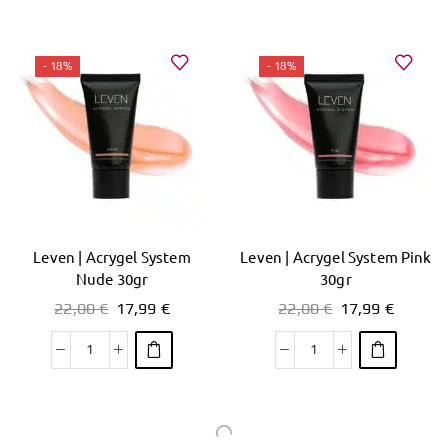
- 18%
- 18%
Leven | Acrygel System
Leven | Acrygel System Pink
Nude 30gr
30gr
22,00
€
17,99
€
22,00
€
17,99
€