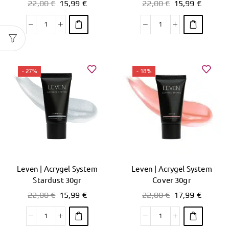
22,00
€
15,99
€
22,00
€
15,99
€
- 27%
- 18%
Leven | Acrygel System
Leven | Acrygel System
Stardust 30gr
Cover 30gr
22,00
€
15,99
€
22,00
€
17,99
€