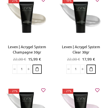
- 27%
- 18%
Leven | Acrygel System
Leven | Acrygel System
Champagne 30gr
Clear 30gr
22,00
€
15,99
€
22,00
€
17,99
€
- 27%
- 27%