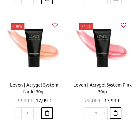
- 18%
- 18%
Leven | Acrygel System
Leven | Acrygel System Pink
Nude 30gr
30gr
22,00
€
17,99
€
22,00
€
17,99
€