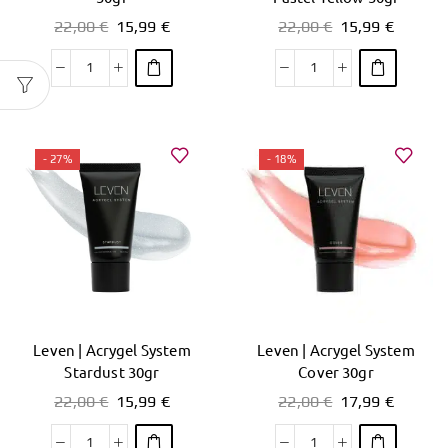
22,00
€
15,99
€
22,00
€
15,99
€
- 27%
- 18%
Leven | Acrygel System
Leven | Acrygel System
Stardust 30gr
Cover 30gr
22,00
€
15,99
€
22,00
€
17,99
€