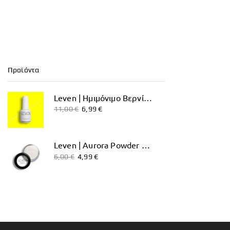
Προϊόντα
Leven | Ημιμόνιμο Βερνίκι 15ml No. 218 Neon Yellow
11,00
€
6,99
€
Leven | Aurora Powder No. 05
6,00
€
4,99
€