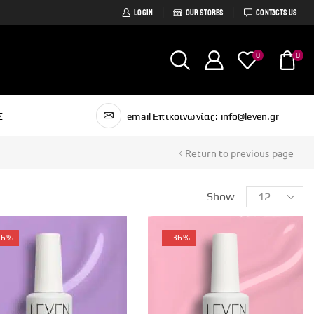
LOGIN
OUR STORES
CONTACTS US
0
0
Σ
email Επικοινωνίας:
info@leven.gr
Return to previous page
Show
36%
- 36%