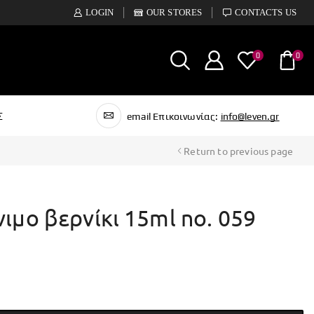
LOGIN
OUR STORES
CONTACTS US
0
0
Σ
email Επικοινωνίας:
info@leven.gr
Return to previous page
νιμο βερνίκι 15ml no. 059