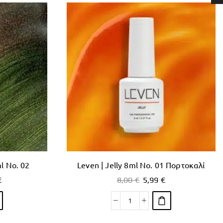
l No. 02
Leven | Jelly 8ml No. 01 Πορτοκαλί
€
8,00
€
5,99
€