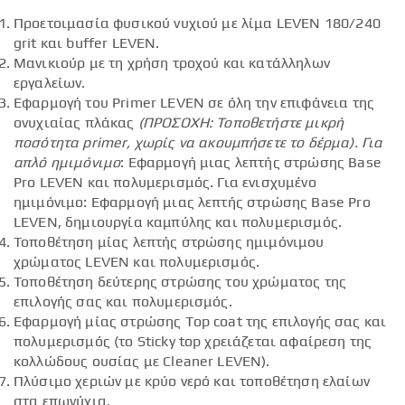
Προετοιμασία φυσικού νυχιού με λίμα LEVEN 180/240
grit και buffer LEVEN.
Μανικιούρ με τη χρήση τροχού και κατάλληλων
εργαλείων.
Εφαρμογή του Primer LEVEN σε όλη την επιφάνεια της
ονυχιαίας πλάκας
(ΠΡΟΣΟΧΗ: Τοποθετήστε μικρή
ποσότητα
primer
, χωρίς να ακουμπήσετε το δέρμα).
Για
απλό ημιμόνιμο
: Εφαρμογή μιας λεπτής στρώσης Base
Pro LEVEN και πολυμερισμός. Για ενισχυμένο
ημιμόνιμο: Εφαρμογή μιας λεπτής στρώσης Base Pro
LEVEN, δημιουργία καμπύλης και πολυμερισμός.
Τοποθέτηση μίας λεπτής στρώσης ημιμόνιμου
χρώματος LEVEN και πολυμερισμός.
Τοποθέτηση δεύτερης στρώσης του χρώματος της
επιλογής σας και πολυμερισμός.
Εφαρμογή μίας στρώσης Top coat της επιλογής σας και
πολυμερισμός (το Sticky top χρειάζεται αφαίρεση της
κολλώδους ουσίας με Cleaner LEVEN).
Πλύσιμο χεριών με κρύο νερό και τοποθέτηση ελαίων
στα επωνύχια.