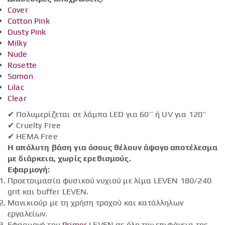
Cover
Cotton Pink
Dusty Pink
Milky
Nude
Rosette
Somon
Lilac
Clear
✔ Πολυμερίζεται σε λάμπα LED για 60’’ ή UV για 120’’
✔ Cruelty Free
✔ HEMA Free
Η απόλυτη βάση για όσους θέλουν άψογο αποτέλεσμα
με διάρκεια, χωρίς ερεθισμούς.
Εφαρμογή:
Προετοιμασία φυσικού νυχιού με λίμα LEVEN 180/240
grit και buffer LEVEN.
Μανικιούρ με τη χρήση τροχού και κατάλληλων
εργαλείων.
Εφαρμογή του
Primer
LEVEN σε όλη την επιφάνεια της