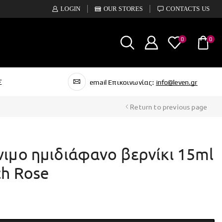
LOGIN
OUR STORES
CONTACTS US
0
0
Σ
email Επικοινωνίας:
info@leven.gr
Return to previous page
νιμο ημιδιάφανο βερνίκι 15ml
ch Rose