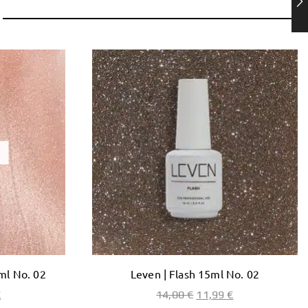
ml No. 02
Leven | Flash 15ml No. 02
€
14,00
€
11,99
€