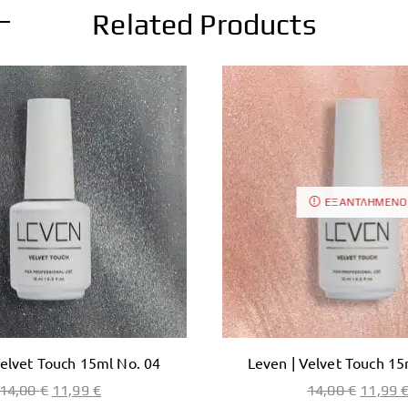
Related Products
ΕΞΑΝΤΛΗΜΈΝΟ
Velvet Touch 15ml No. 04
Leven | Velvet Touch 15
14,00
€
11,99
€
14,00
€
11,99