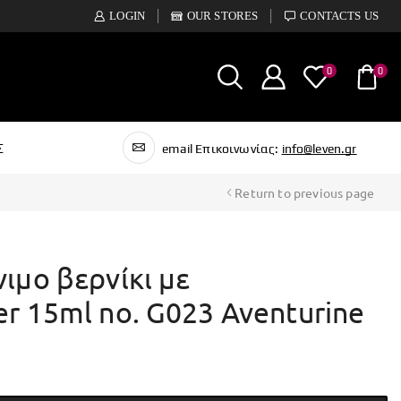
LOGIN
OUR STORES
CONTACTS US
0
0
Σ
email Επικοινωνίας:
info@leven.gr
Return to previous page
νιμο βερνίκι με
er 15ml no. G023 Aventurine