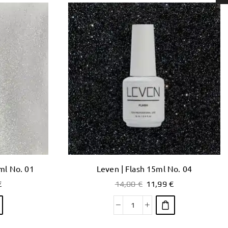
ml No. 01
Leven | Flash 15ml No. 04
€
14,00
€
11,99
€