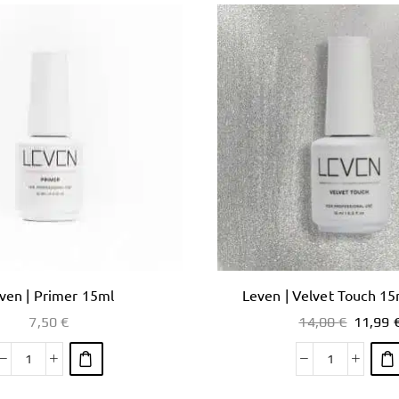
ven | Primer 15ml
Leven | Velvet Touch 15
7,50
€
14,00
€
11,99