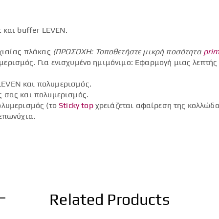
 και buffer LEVEN.
.
υχιαίας πλάκας
(ΠΡΟΣΟΧΗ: Τοποθετήστε μικρή ποσότητα
pri
ερισμός. Για ενισχυμένο ημιμόνιμο: Εφαρμογή μιας λεπτή
LEVEN και πολυμερισμός.
ς σας και πολυμερισμός.
ολυμερισμός (το
Sticky top
χρειάζεται αφαίρεση της κολλώδ
επωνύχια.
Related Products