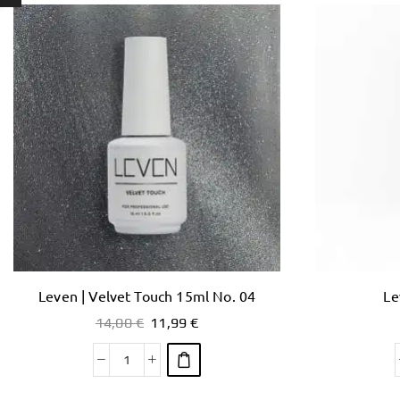
Leven | Velvet Touch 15ml No. 04
Le
14,00
€
11,99
€