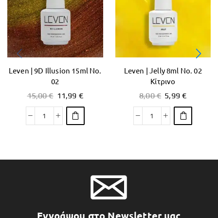
Leven | 9D Illusion 15ml No.
Leven | Jelly 8ml No. 02
02
Κίτρινο
15,00
€
11,99
€
8,00
€
5,99
€
Εγγράψου στο Newsletter μας