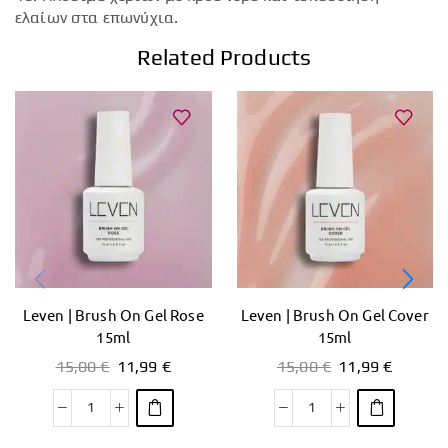
ελαίων στα επωνύχια.
Related Products
Leven | Brush On Gel Rose
Leven | Brush On Gel Cover
15ml
15ml
15,00
€
11,99
€
15,00
€
11,99
€