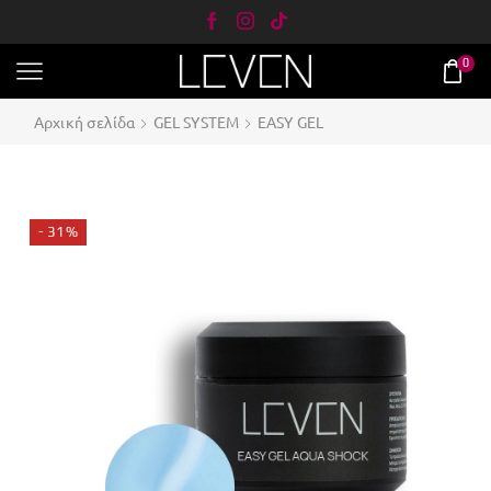
0
Αρχική σελίδα
GEL SYSTEM
EASY GEL
- 31%