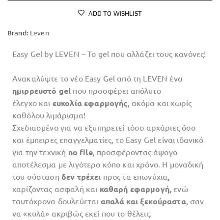
ADD TO WISHLIST
Brand:
Leven
Easy Gel by LEVEN – Το gel που αλλάζει τους κανόνες!
Ανακαλύψτε το νέο Easy Gel από τη LEVEN ένα
ημιρρευστό gel
που προσφέρει απόλυτο
έλεγχο και
ευκολία εφαρμογής
, ακόμα και χωρίς
καθόλου λιμάρισμα!
Σχεδιασμένο για να εξυπηρετεί τόσο αρχάριες όσο
και έμπειρες επαγγελματίες, το Easy Gel είναι ιδανικό
για την τεχνική
no file
, προσφέροντας άψογο
αποτέλεσμα με λιγότερο κόπο και χρόνο. Η μοναδική
του σύσταση
δεν τρέχει
προς τα επωνύχια
,
χαρίζοντας ασφαλή και
καθαρή εφαρμογή,
ενώ
ταυτόχρονα δουλεύεται
απαλά και ξεκούραστα
, σαν
να «κυλά» ακριβώς εκεί που το θέλεις.