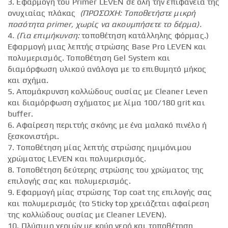
3. Εφαρμογή του Primer LEVEN σε όλη την επιφάνεια της
ονυχιαίας πλάκας
(ΠΡΟΣΟΧΗ: Τοποθετήστε μικρή
ποσότητα primer, χωρίς να ακουμπήσετε το δέρμα).
4
. (Για επιμήκυνση:
τοποθέτηση κατάλληλης φόρμας.)
Εφαρμογή μιας λεπτής στρώσης Base Pro LEVEN και
πολυμερισμός. Τοποθέτηση Gel System και
διαμόρφωση υλικού ανάλογα με το επιθυμητό μήκος
και σχήμα.
5. Απομάκρυνση κολλώδους ουσίας με Cleaner Leven
και διαμόρφωση σχήματος με λίμα 100/180 grit και
buffer.
6. Αφαίρεση περιττής σκόνης με ένα μαλακό πινέλο ή
ξεσκονιστήρι.
7. Τοποθέτηση μίας λεπτής στρώσης ημιμόνιμου
χρώματος LEVEN και πολυμερισμός.
8. Τοποθέτηση δεύτερης στρώσης του χρώματος της
επιλογής σας και πολυμερισμός.
9. Εφαρμογή μίας στρώσης Top coat της επιλογής σας
και πολυμερισμός (το Sticky top χρειάζεται αφαίρεση
της κολλώδους ουσίας με Cleaner LEVEN).
10. Πλύσιμο χεριών με κρύο νερό και τοποθέτηση