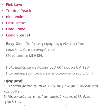
Pink Lava
Tropical Peach
Blue Violet
Lilac Dream
Lime Crime
Lemon Sorbet
Easy Gel
– Για όταν η εφαρμογή γίνεται τόσο
εύκολη… όσο το όνομά του!
Μόνο από τη
LEVEN
.
Πολυμερίζεται σε λάμπα LED 60” και σε UV 120”
Πιστοποιημένο προϊόν εγκεκριμένο από τον Ε.Ο.Φ
Εφαρμογή:
1. Προετοιμασία φυσικού νυχιού με λίμα 180/240 grit
και buffer.
2. Μανικιούρ με τη χρήση τροχού και κατάλληλων
εργαλείων.