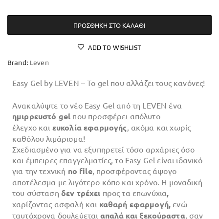
ΠΡΟΣΘΉΚΗ ΣΤΟ ΚΑΛΆΘΙ
ADD TO WISHLIST
Brand:
Leven
Easy Gel by LEVEN – Το gel που αλλάζει τους κανόνες!
Ανακαλύψτε το νέο Easy Gel από τη LEVEN ένα
ημιρρευστό gel
που προσφέρει απόλυτο
έλεγχο και
ευκολία εφαρμογής
, ακόμα και χωρίς
καθόλου λιμάρισμα!
Σχεδιασμένο για να εξυπηρετεί τόσο αρχάριες όσο
και έμπειρες επαγγελματίες, το Easy Gel είναι ιδανικό
για την τεχνική
no file
, προσφέροντας άψογο
αποτέλεσμα με λιγότερο κόπο και χρόνο. Η μοναδική
του σύσταση
δεν τρέχει
προς τα επωνύχια
,
χαρίζοντας ασφαλή και
καθαρή εφαρμογή,
ενώ
ταυτόχρονα δουλεύεται
απαλά και ξεκούραστα
, σαν