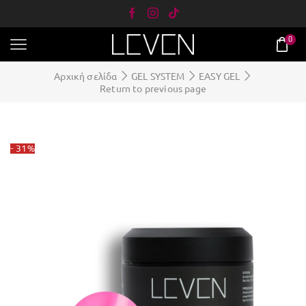
0
Αρχική σελίδα
GEL SYSTEM
EASY GEL
Return to previous page
- 31%