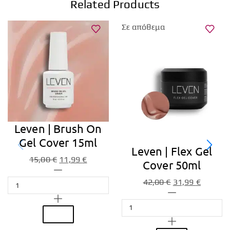
Related Products
Σε απόθεμα
Leven | Brush On
Gel Cover 15ml
Leven | Flex Gel
15,00
€
11,99
€
Cover 50ml
42,00
€
31,99
€