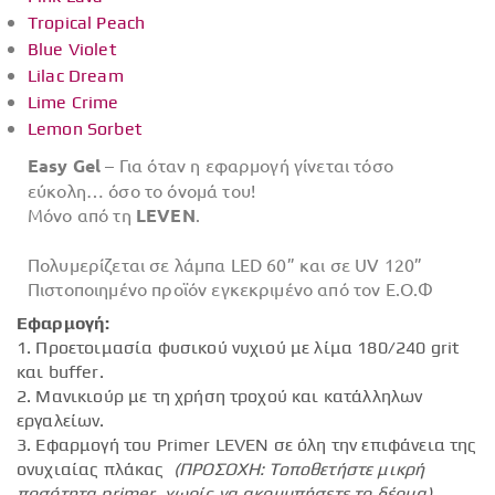
Tropical Peach
Blue Violet
Lilac Dream
Lime Crime
Lemon Sorbet
Easy Gel
– Για όταν η εφαρμογή γίνεται τόσο
εύκολη… όσο το όνομά του!
Μόνο από τη
LEVEN
.
Πολυμερίζεται σε λάμπα LED 60” και σε UV 120”
Πιστοποιημένο προϊόν εγκεκριμένο από τον Ε.Ο.Φ
Εφαρμογή:
1. Προετοιμασία φυσικού νυχιού με λίμα 180/240 grit
και buffer.
2. Μανικιούρ με τη χρήση τροχού και κατάλληλων
εργαλείων.
3. Εφαρμογή του Primer LEVEN σε όλη την επιφάνεια της
ονυχιαίας πλάκας
(ΠΡΟΣΟΧΗ: Τοποθετήστε μικρή
ποσότητα primer, χωρίς να ακουμπήσετε το δέρμα).